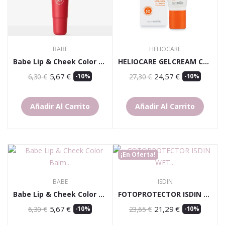
BABE
HELIOCARE
Babe Lip & Cheek Color Balm SPF 50 Rojo
HELIOCARE GELCREAM COLOR LIGHT SPF50 50M
5,67 €
24,57 €
6,30 €
-10%
27,30 €
-10%
Añadir Al Carrito
Añadir Al Carrito
¡En Oferta!
BABE
ISDIN
Babe Lip & Cheek Color Balm SPF 50 Nude
FOTOPROTECTOR ISDIN WET T.SPRAY 50+ 200
5,67 €
21,29 €
6,30 €
-10%
23,65 €
-10%