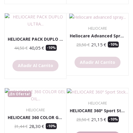
HELIOCARE
Heliocare Advanced Spray Spf 50 200 Ml
HELIOCARE PACK DUPLO ULTRA D 60 CAPSULAS 2º UNI...
21,15 €
23,50 €
-10%
40,05 €
44,50 €
-10%
Añadir Al Carrito
Añadir Al Carrito
¡En Oferta!
HELIOCARE
HELIOCARE
HELIOCARE 360º Sport Stick Transparente SPF50+...
HELIOCARE 360 COLOR GEL OIL FREE BRONZE
21,15 €
23,50 €
-10%
28,30 €
31,44 €
-10%