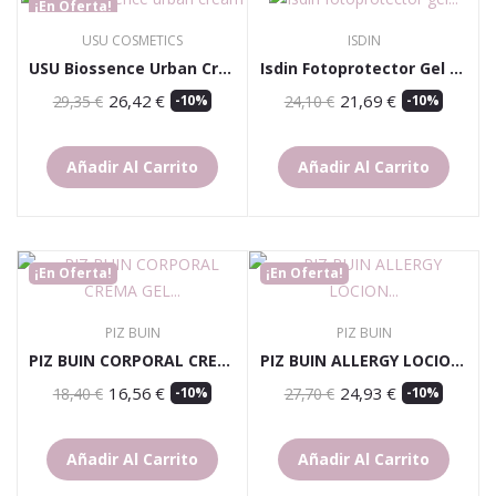
¡En Oferta!
USU COSMETICS
ISDIN
USU Biossence Urban Cream
Isdin Fotoprotector Gel Cream Dry Touch Spf 50+...
26,42 €
21,69 €
29,35 €
-10%
24,10 €
-10%
Añadir Al Carrito
Añadir Al Carrito
¡En Oferta!
¡En Oferta!
PIZ BUIN
PIZ BUIN
PIZ BUIN CORPORAL CREMA GEL SPF30 150ML
PIZ BUIN ALLERGY LOCION SPF30 400 ML
16,56 €
24,93 €
18,40 €
-10%
27,70 €
-10%
Añadir Al Carrito
Añadir Al Carrito