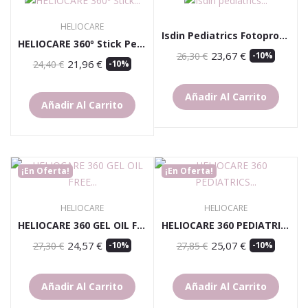
HELIOCARE
Isdin Pediatrics Fotoprotector Lotion Spray Spf...
HELIOCARE 360º Stick Pediatrics SPF50+ (25g)
23,67 €
26,30 €
-10%
21,96 €
24,40 €
-10%
Añadir Al Carrito
Añadir Al Carrito
¡En Oferta!
¡En Oferta!
HELIOCARE
HELIOCARE
HELIOCARE 360 GEL OIL FREE BRONZE INTEN
HELIOCARE 360 PEDIATRICS SPRAY 200 ML
24,57 €
25,07 €
27,30 €
-10%
27,85 €
-10%
Añadir Al Carrito
Añadir Al Carrito