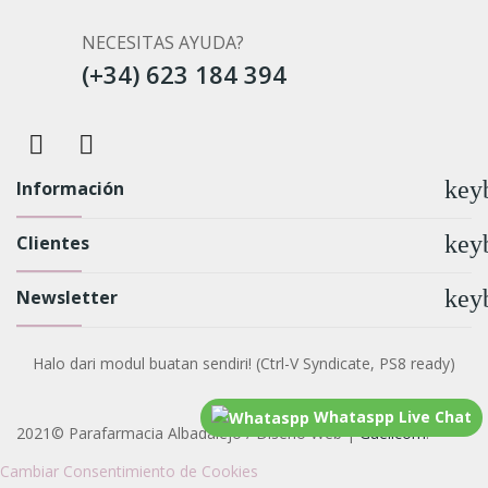
NECESITAS AYUDA?
(+34) 623 184 394
key
Información
key
Clientes
key
Newsletter
Halo dari modul buatan sendiri! (Ctrl-V Syndicate, PS8 ready)
Whataspp Live Chat
2021© Parafarmacia Albadalejo / Diseño Web |
Guellcom
.
Cambiar Consentimiento de Cookies