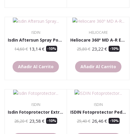
ISDIN
HELIOCARE
Isdin Aftersun Spray Post-Solar Efecto...
Heliocare 360º MD A-R Emulsión SPF50 50ml
13,14 €
23,22 €
14,60 €
-10%
25,80 €
-10%
Añadir Al Carrito
Añadir Al Carrito
ISDIN
ISDIN
Isdin Fotoprotector Extrem90 SPF50+ Cream 50 Ml
ISDIN Fotoprotector Pediátrico SPF50+ Gel Crema...
23,58 €
26,46 €
26,20 €
-10%
29,40 €
-10%