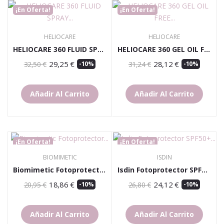
¡En Oferta!
¡En Oferta!
HELIOCARE
HELIOCARE
HELIOCARE 360 FLUID SPRAY SPF 50 250ML
HELIOCARE 360 GEL OIL FREE SPF 50 50 ML
29,25 €
28,12 €
32,50 €
-10%
31,24 €
-10%
Añadir Al Carrito
Añadir Al Carrito
¡En Oferta!
¡En Oferta!
BIOMIMETIC
ISDIN
Biomimetic Fotoprotector Color Protect & Repair...
Isdin Fotoprotector SPF50+ Fusion Water Color...
18,86 €
24,12 €
20,95 €
-10%
26,80 €
-10%
Añadir Al Carrito
Añadir Al Carrito