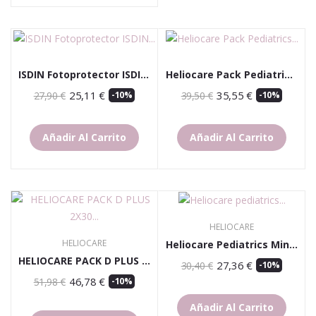
ISDIN Fotoprotector ISDIN Pediatrics Fusion...
Heliocare Pack Pediatrics Transparent Spray SPF...
25,11 €
35,55 €
27,90 €
-10%
39,50 €
-10%
Añadir Al Carrito
Añadir Al Carrito
HELIOCARE
HELIOCARE
Heliocare Pediatrics Mineral Spf 50+
HELIOCARE PACK D PLUS 2X30 40% DTO 2ª UNIDAD
27,36 €
30,40 €
-10%
46,78 €
51,98 €
-10%
Añadir Al Carrito