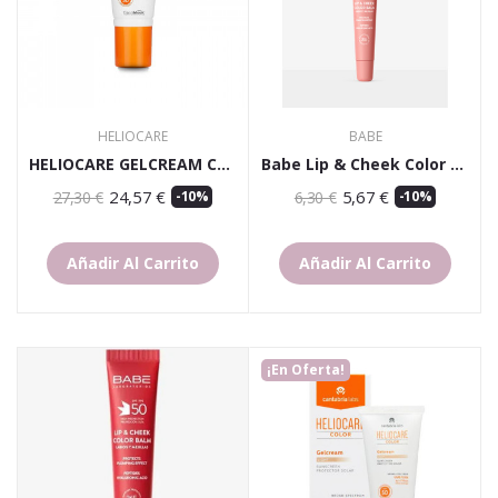
HELIOCARE
BABE
HELIOCARE GELCREAM COLOR BROWN SPF50 50M
Babe Lip & Cheek Color Balm SPF 50 Rosa
24,57 €
5,67 €
27,30 €
-10%
6,30 €
-10%
Añadir Al Carrito
Añadir Al Carrito
¡En Oferta!